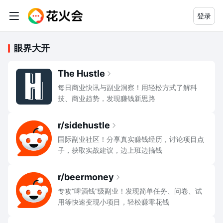
登录
眼界大开
副业资源导航大全：高质量赚钱相关
The Hustle
每日商业快讯与副业洞察！用轻松方式了解科
技、商业趋势，发现赚钱新思路
r/sidehustle
国际副业社区！分享真实赚钱经历，讨论项目点
子，获取实战建议，边上班边搞钱
r/beermoney
专攻“啤酒钱”级副业！发现简单任务、问卷、试
用等快速变现小项目，轻松赚零花钱