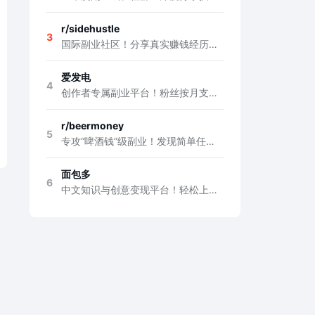
r/sidehustle
3
国际副业社区！分享真实赚钱经历，讨论项目点子，获取实战建议，边上班边搞钱
爱发电
4
创作者专属副业平台！粉丝按月支持，稳定变现你的内容、技能或爱好，开启被动收入
r/beermoney
5
专攻“啤酒钱”级副业！发现简单任务、问卷、试用等快速变现小项目，轻松赚零花钱
面包多
6
中文知识与创意变现平台！轻松上架电子书、课程、数字产品、软件、游戏、咨询服务等等，边分享边赚钱