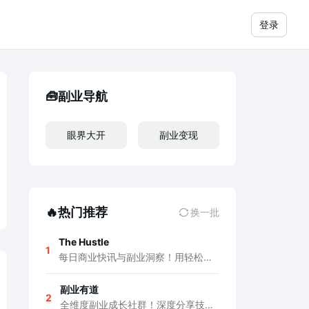
登录
🧰副业导航
眼界大开
副业变现
🔥热门推荐
换一批
The Hustle
1
每日商业快讯与副业洞察！用轻松方式了解科技、商业趋势，发现赚钱新思路
副业有道
2
全维度副业成长社群！深度分享技术、产品、营销、项目实战与搞钱思维，拓展认知边界