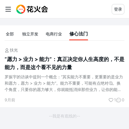
登录
副业知识体系：从入门到精通的赚钱
修心法门
全部
独立开发
电商行业
扶光
“愿力 > 业力 > 能力”：真正决定你人生高度的，不是
能力，而是这个看不见的力量
罗振宇的访谈中提到一个概念：“其实能力不重要，更重要的是业力
和愿力，愿力 > 业力 > 能力”。能力不重要，可能有点绝对🤔。换
个角度，只要你的愿力够大，你就能抵消掉那些业力，让你的能力
不断地发挥出来（或者终将转化为你的能力）。 在我的实际生活体
9月前
1
0
验中也确实能真切的感受到“愿力”的强大能量，所以分享给大家
☀️。 什么是能力？ 通常指的是完成某件事情所具备的主观条件和才
能，包括：知识、技能、经验、体...
--我是有底线的--