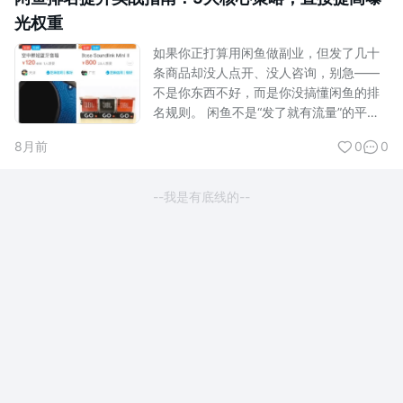
光权重
如果你正打算用闲鱼做副业，但发了几十
条商品却没人点开、没人咨询，别急——
不是你东西不好，而是你没搞懂闲鱼的排
名规则。 闲鱼不是“发了就有流量”的平
台，它有一套明确的算法逻辑。只有符合
8月前
0
0
算法偏好的商品，才会被推给更多买家。
本文专为副业卖家打造，剔除所有“看起来
有用但实际无效”的技巧，只保留5个经实
--我是有底线的--
测能直接提升排名、带来真实成交的核心
策略。 策略一：账号质量——闲鱼排名...