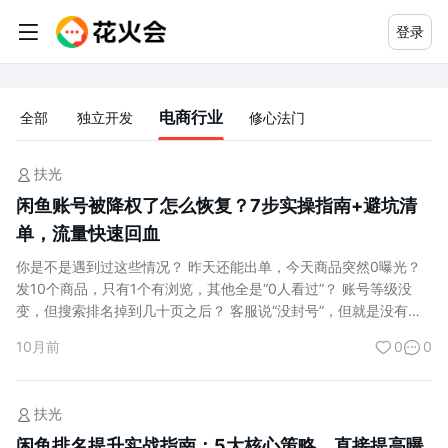
登录
副业知识体系：从入门到精通的赚钱
电商行业
全部
独立开发
修心法门
扶光
闲鱼账号被降权了怎么恢复？7步实操指南+避坑清
单，流量快速回血
你是不是遇到过这些情况？ 昨天还能出单，今天商品突然0曝光？
发10个商品，只有1个有浏览，其他全是“0人看过”？ 账号等级没
变，但搜索排名掉到几十页之后？ 客服说“没封号”，但就是没有自
然流量？ 这大概率是你的闲鱼账号被降权了。 本文结合平台机制与
10月前
0
0
大量用户实测经验，深度总结闲鱼降权原因 + 7步恢复方案 + 长期
避坑清单，帮你把账号“救回来”。 一、先...
扶光
闲鱼排名提升实战指南：5大核心策略，直接提高曝