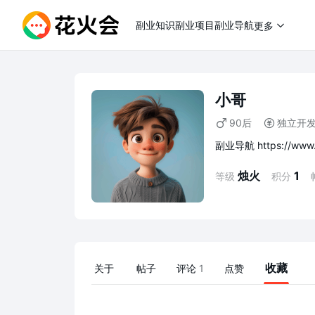
副业知识
副业项目
副业导航
更多
小哥
90后
独立开
副业导航 https://www.
烛火
1
等级
积分
收藏
关于
帖子
评论
1
点赞